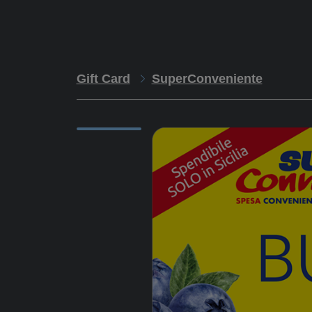
Gift Card
SuperConveniente
Descrizione
Il 
str
Istruzioni
pre
fra
Scadenze
ins
nel
l’az