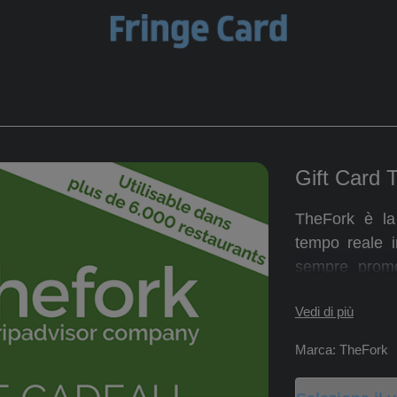
Gift Card 
TheFork è la 
Fork è la principale piattaforma per prenotare in t
tempo reale i
toranti! Su TheFork trovi sempre promozioni fino al 50% 
sempre promo
iente coupon!
Con
TheFork
: scegli e prenota gratuitam
incluse e nie
a città!
Vedi di più
gratuitamente n
Marca: TheFork