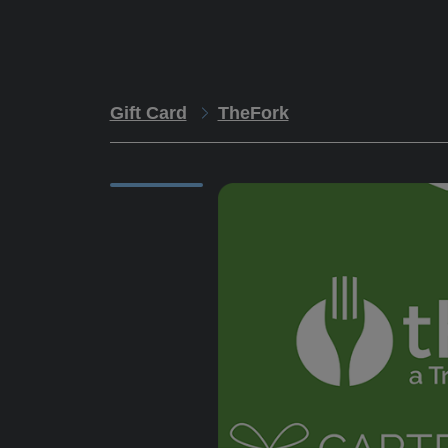
Gift Card
TheFork
Descrizione
The
ris
Istruzioni
e n
dell
Scadenze